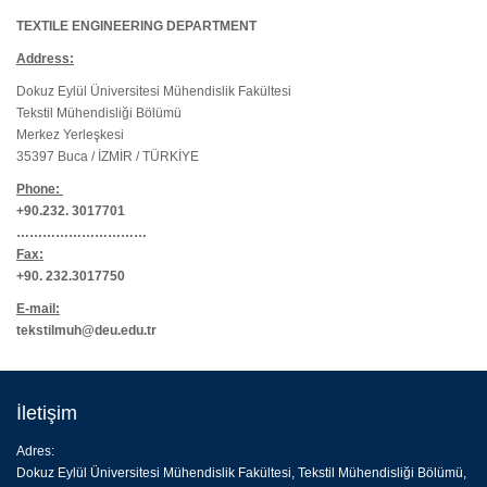
TEXTILE ENGINEERING DEPARTMENT
Address:
Dokuz Eylül Üniversitesi Mühendislik Fakültesi
Tekstil Mühendisliği Bölümü
Merkez Yerleşkesi
35397 Buca / İZMİR / TÜRKİYE
Phone:
+90.232. 3017701
…………………………
Fax:
+90. 232.3017750
E-mail:
tekstilmuh@deu.edu.tr
İletişim
Adres:
Dokuz Eylül Üniversitesi Mühendislik Fakültesi, Tekstil Mühendisliği Bölümü,