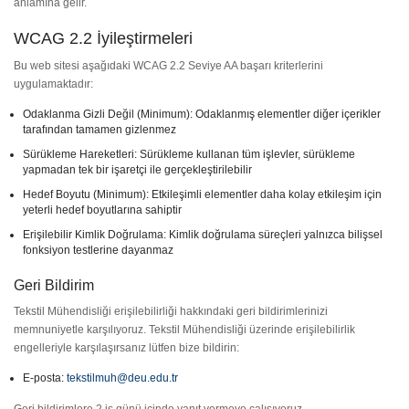
anlamına gelir.
WCAG 2.2 İyileştirmeleri
Bu web sitesi aşağıdaki WCAG 2.2 Seviye AA başarı kriterlerini
uygulamaktadır:
Odaklanma Gizli Değil (Minimum): Odaklanmış elementler diğer içerikler
tarafından tamamen gizlenmez
Sürükleme Hareketleri: Sürükleme kullanan tüm işlevler, sürükleme
yapmadan tek bir işaretçi ile gerçekleştirilebilir
Hedef Boyutu (Minimum): Etkileşimli elementler daha kolay etkileşim için
yeterli hedef boyutlarına sahiptir
Erişilebilir Kimlik Doğrulama: Kimlik doğrulama süreçleri yalnızca bilişsel
fonksiyon testlerine dayanmaz
Geri Bildirim
Tekstil Mühendisliği erişilebilirliği hakkındaki geri bildirimlerinizi
memnuniyetle karşılıyoruz. Tekstil Mühendisliği üzerinde erişilebilirlik
engelleriyle karşılaşırsanız lütfen bize bildirin:
E-posta:
tekstilmuh@deu.edu.tr