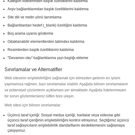
Kategori listelerinden başlık özelliklerini kaldırma
Arşiv bağlantılarından başlık özelliklerini kaldırma
Site dili ve metin yönü tanımlama
Bağlantılardan hedef (_blank) özelliğini kaldırma
Boş arama uyarısı gösterme
Odaklanabilir elementlerden tabindex kaldırma
Resimlerden başlık özelliklerini kaldırma
"Devamını oku" bağlantılarına yazı başlığı ekleme
Sınırlamalar ve Alternatifler
Web sitesinin erişilebilirliğini sağlamak için elimizden gelenin en iyisini
yapmamıza rağmen, bazı sınırlamalar olabilir. Aşağıda bilinen sınırlamaların
ve potansiyel çözümlerin açıklaması yer almaktadır. Aşağıda listelenmeyen
bir sorun gözlemlerseniz lütfen bize ulaşın.
Web sitesi için bilinen sınırlamalar:
Üçüncü taraf içeriği: Sosyal medya içeriği, haritalar veya videolar gibi
üçüncü taraf içeriğinin erişilebilirliğini kontrol etmiyoruz. Seçtiğimiz üçüncü
taraf sağlayıcıların erişilebilirlik standartlarını desteklemesini sağlamaya
çalışıyoruz.