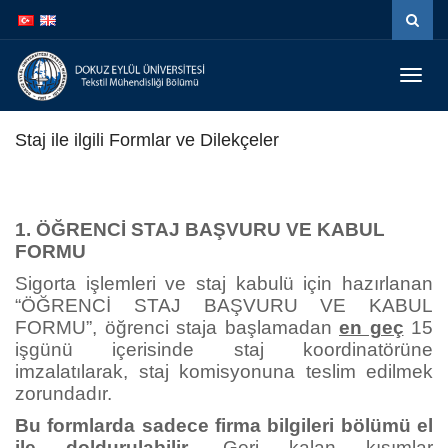
İçeriğe
Navigasyona
atla
atla
Menüy
Geç
Staj ile ilgili Formlar ve Dilekçeler
1. ÖĞRENCİ STAJ BAŞVURU VE KABUL
FORMU
Sigorta işlemleri ve staj kabulü için hazırlanan
“ÖĞRENCİ STAJ BAŞVURU VE KABUL
FORMU”, öğrenci staja başlamadan
en geç
15
işgünü içerisinde staj koordinatörüne
imzalatılarak, staj komisyonuna teslim edilmek
zorundadır.
Bu formlarda sadece firma bilgileri bölümü el
ile doldurulabilir.
Geri kalan kısımlar